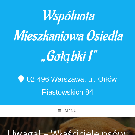
Skip
Wspólnota
to
content
Mieszkaniowa Osiedla
„Gołąbki I"
02-496 Warszawa, ul. Orłów
Piastowskich 84
MENU
Uwaga! – Właściciele psów,