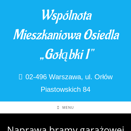
Skip
Wspólnota
to
content
Mieszkaniowa Osiedla
„Gołąbki I"
02-496 Warszawa, ul. Orłów
Piastowskich 84
MENU
Naprawa bramy garażowej