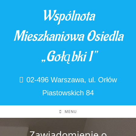
Skip
Wspólnota
to
content
Mieszkaniowa Osiedla
„Gołąbki I"
02-496 Warszawa, ul. Orłów
Piastowskich 84
MENU
Zawiadomienie o