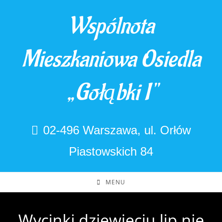
Skip
Wspólnota
to
content
Mieszkaniowa Osiedla
„Gołąbki I"
02-496 Warszawa, ul. Orłów
Piastowskich 84
MENU
Wycinki dziewięciu lip nie