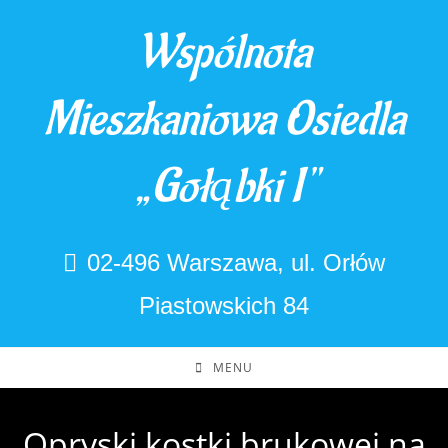
Skip
Wspólnota
to
content
Mieszkaniowa Osiedla
„Gołąbki I"
02-496 Warszawa, ul. Orłów
Piastowskich 84
MENU
Opryski kostki brukowej na