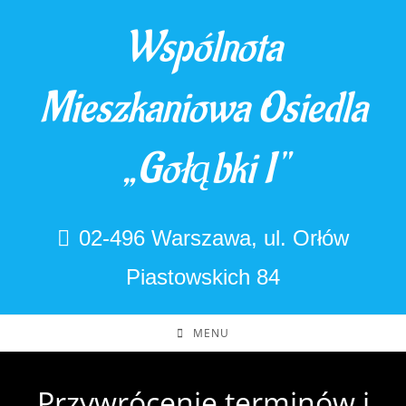
Skip
Wspólnota
to
content
Mieszkaniowa Osiedla
„Gołąbki I"
02-496 Warszawa, ul. Orłów
Piastowskich 84
MENU
Przywrócenie terminów i