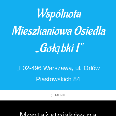
Skip
Wspólnota
to
content
Mieszkaniowa Osiedla
„Gołąbki I"
02-496 Warszawa, ul. Orłów
Piastowskich 84
MENU
Montaż stojaków na