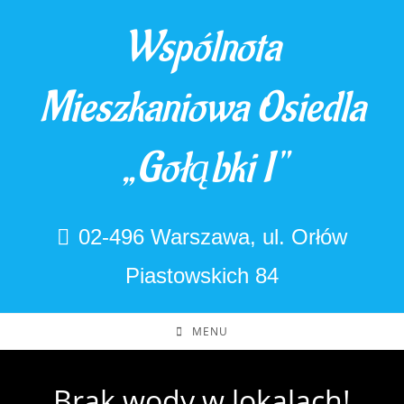
Skip
Wspólnota
to
content
Mieszkaniowa Osiedla
„Gołąbki I"
02-496 Warszawa, ul. Orłów
Piastowskich 84
MENU
Brak wody w lokalach!