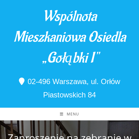
Skip
Wspólnota
to
content
Mieszkaniowa Osiedla
„Gołąbki I"
02-496 Warszawa, ul. Orłów
Piastowskich 84
MENU
Zaproszenie na zebranie w