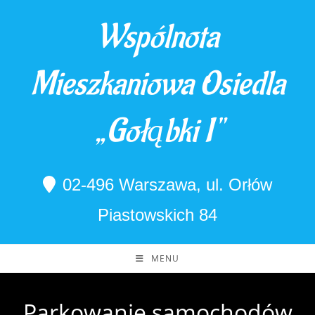
Skip
Wspólnota
to
content
Mieszkaniowa Osiedla
„Gołąbki I"
02-496 Warszawa, ul. Orłów
Piastowskich 84
MENU
Parkowanie samochodów