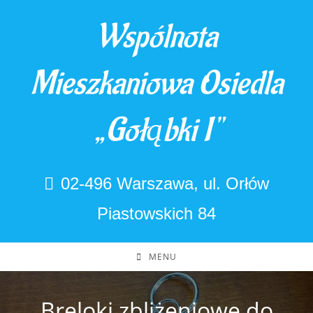
Skip
Wspólnota
to
content
Mieszkaniowa Osiedla
„Gołąbki I"
02-496 Warszawa, ul. Orłów
Piastowskich 84
MENU
Breloki zbliżeniowe do