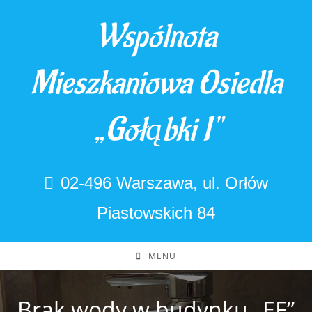
Skip
Wspólnota
to
content
Mieszkaniowa Osiedla
„Gołąbki I"
02-496 Warszawa, ul. Orłów
Piastowskich 84
MENU
Brak wody w budynku „EF”