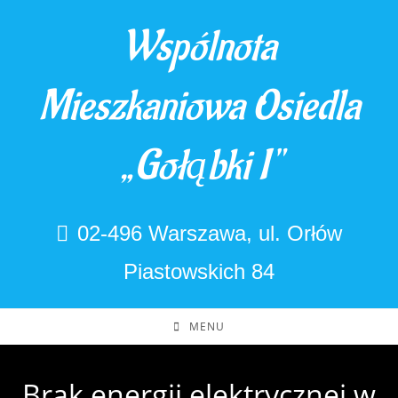
Skip
Wspólnota
to
content
Mieszkaniowa Osiedla
„Gołąbki I"
02-496 Warszawa, ul. Orłów
Piastowskich 84
MENU
Brak energii elektrycznej w