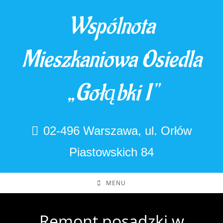
Skip
Wspólnota
to
content
Mieszkaniowa Osiedla
„Gołąbki I"
02-496 Warszawa, ul. Orłów
Piastowskich 84
MENU
Remont posadzki w